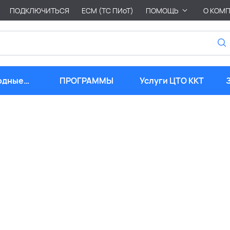
ПОДКЛЮЧИТЬСЯ
ЕСМ (ТС ПИоТ)
ПОМОЩЬ
О КОМ
одные
ПРОГРАММЫ
Услуги ЦТО ККТ
риалы