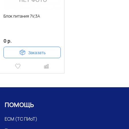
Блок питания 7V;3А
0
р.
Заказать
ПОМОЩЬ
ЕСМ (ТС ПИоТ)