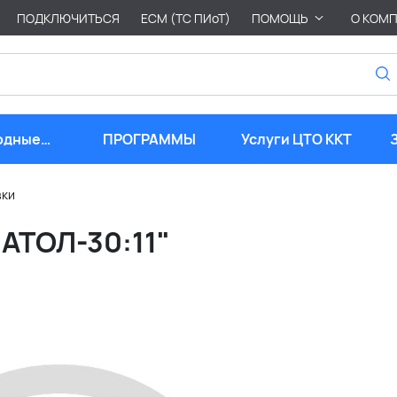
ПОДКЛЮЧИТЬСЯ
ЕСМ (ТС ПИоТ)
ПОМОЩЬ
О КОМ
одные
ПРОГРАММЫ
Услуги ЦТО ККТ
риалы
вки
"АТОЛ-30:11"