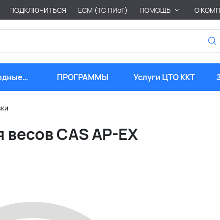
ПОДКЛЮЧИТЬСЯ
ЕСМ (ТС ПИоТ)
ПОМОЩЬ
О КОМ
одные
ПРОГРАММЫ
Услуги ЦТО ККТ
риалы
вки
я весов CАS AP-EX