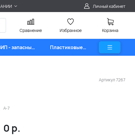
ПАНИИ
Личный кабинет
Сравнение
Избранное
Корзина
ЗИП - запасные
Пластиковые
части
карты
Артикул
7267
A-7
0
р.