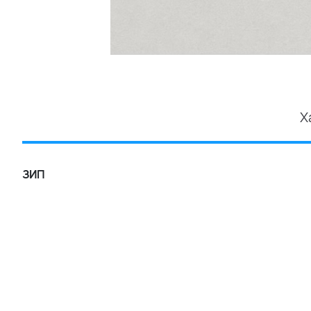
Х
ЗИП