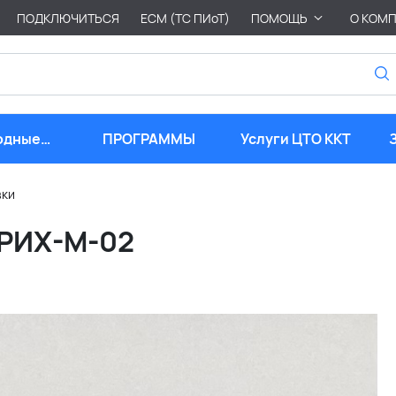
ПОДКЛЮЧИТЬСЯ
ЕСМ (ТС ПИоТ)
ПОМОЩЬ
О КОМ
одные
ПРОГРАММЫ
Услуги ЦТО ККТ
риалы
вки
ТРИХ-М-02