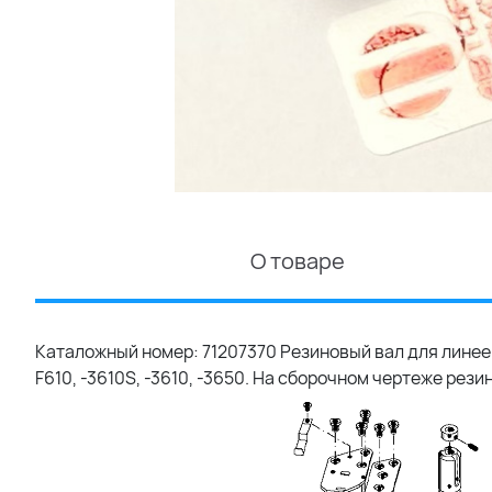
О товаре
Каталожный номер: 71207370 Резиновый вал для линеек в
F610, -3610S, -3610, -3650. На сборочном чертеже рези