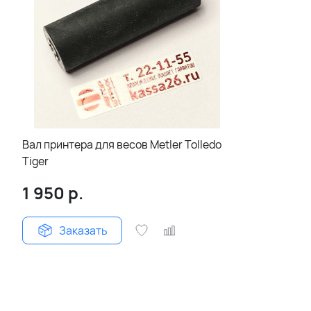
Вал принтера для весов Metler Tolledo
Tiger
1 950
р.
Заказать