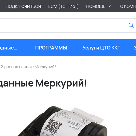
ПОДКЛЮЧИТЬСЯ
ЕСМ (ТС ПИоТ)
ПОМОЩЬ
О КОМ
одные
ПРОГРАММЫ
Услуги ЦТО ККТ
риалы
1.2 долгожданные Меркурий!
жданные Меркурий!