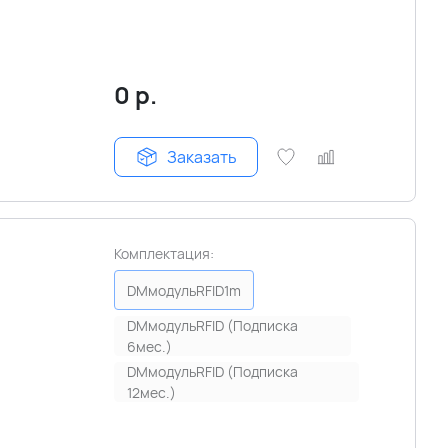
0
р.
Заказать
Комплектация:
DMмодульRFID1m
DMмодульRFID (Подписка
6мес.)
DMмодульRFID (Подписка
12мес.)