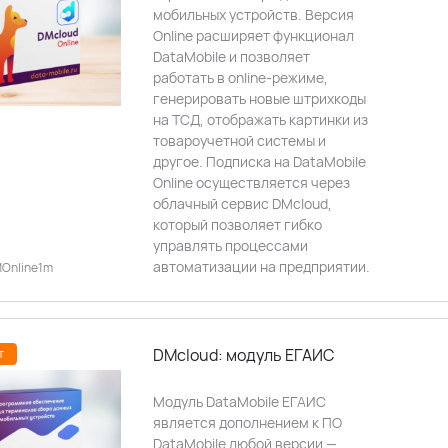
мобильных устройств. Версия
Online расширяет функционал
DataMobile и позволяет
работать в online-режиме,
генерировать новые штрихкоды
на ТСД, отображать картинки из
товароучетной системы и
другое. Подписка на DataMobile
Online осуществляется через
облачный сервис DMcloud,
который позволяет гибко
управлять процессами
автоматизации на предприятии.
MOnline1m
DMcloud: модуль ЕГАИС
т
Модуль DataMobile ЕГАИС
является дополнением к ПО
DataMobile любой версии —