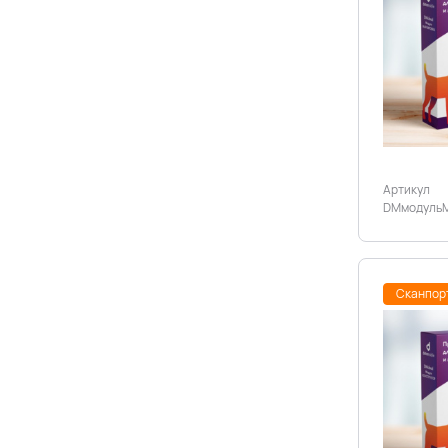
Артикул
DMмодульМ
Сканпор