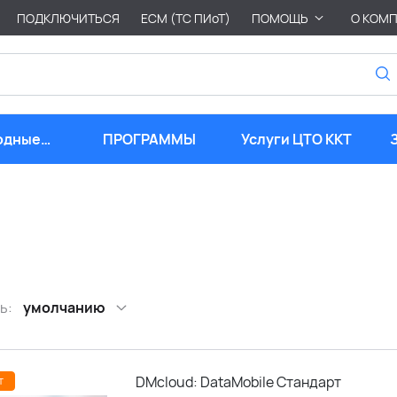
ПОДКЛЮЧИТЬСЯ
ЕСМ (ТС ПИоТ)
ПОМОЩЬ
О КОМ
одные
ПРОГРАММЫ
Услуги ЦТО ККТ
риалы
ь:
умолчанию
DMcloud: DataMobile Стандарт
т