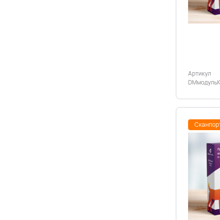
Артикул
DMмодульК
Сканпор