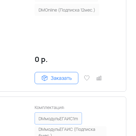
DMOnline (Подписка 12мес.)
0
р.
Заказать
Комплектация:
DMмодульЕГАИС1m
DMмодульЕГАИС (Подписка
6мес.)