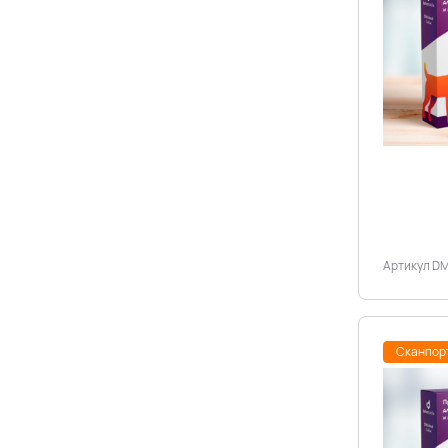
Артикул DM
Сканпор