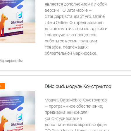
является дополнением к любой
версии ПО DataMobile —
Стандарт, Стандарт Pro, Online
Lite и Online. Он предназначен
для автоматизации складских и
товароучетных процессов,
работы со всеми группами
товаров, подлежащих
обязательной маркировке.
аркировка1м
DMcloud: модуль Конструктор
т
Модуль DataMobile Конструктор
— программное обеспечение,
предназначенное для
конфигурирования
дополнительных экранных форм
ПО DataMobile. Модуль является