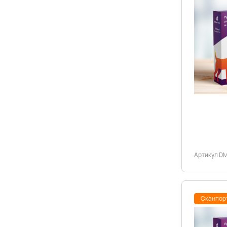
Артикул D
Сканпор