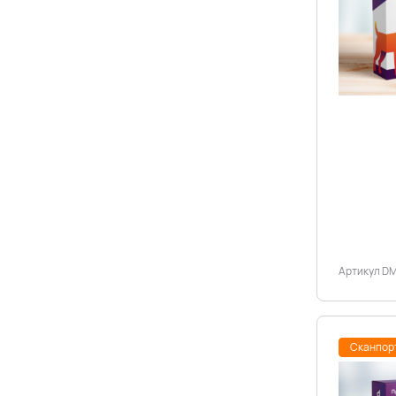
Артикул D
Сканпор