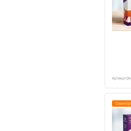
Артикул D
Сканпор