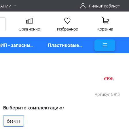
ПАНИИ
Личный кабинет
Сравнение
Избранное
Корзина
ЗИП - запасные
Пластиковые
части
карты
Артикул
5913
Выберите комплектацию:
без ФН