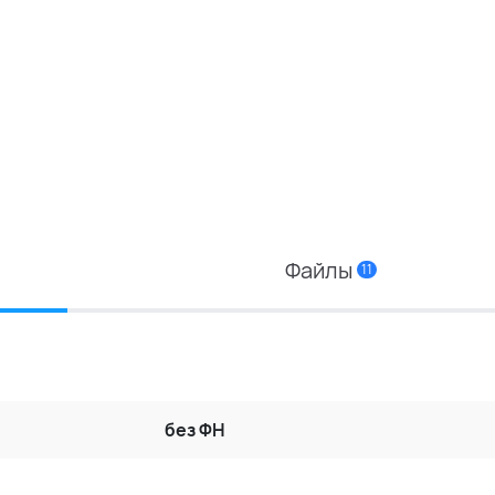
Файлы
11
без ФН