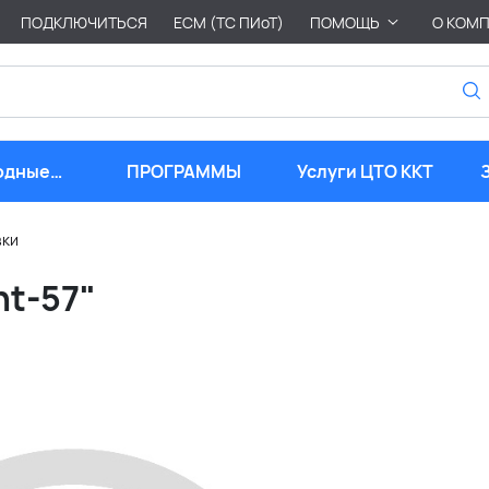
ПОДКЛЮЧИТЬСЯ
ЕСМ (ТС ПИоТ)
ПОМОЩЬ
О КОМ
одные
ПРОГРАММЫ
Услуги ЦТО ККТ
риалы
вки
nt-57"