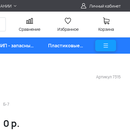
ПАНИИ
Личный кабинет
Сравнение
Избранное
Корзина
ЗИП - запасные
Пластиковые
части
карты
Артикул
7315
Б-7
0
р.