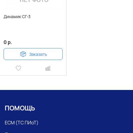
Динамик СГ-3
0
р.
Заказать
ПОМОЩЬ
ЕСМ (ТС ПИоТ)