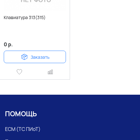
Клавиатура 313(315)
0
р.
Заказать
ПОМОЩЬ
ЕСМ (ТС ПИоТ)