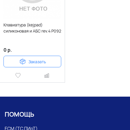
Клавиатура (kejpad)
силиконовая и АБС rev.4 P092
0
р.
Заказать
ПОМОЩЬ
ЕСМ (ТС ПИоТ)