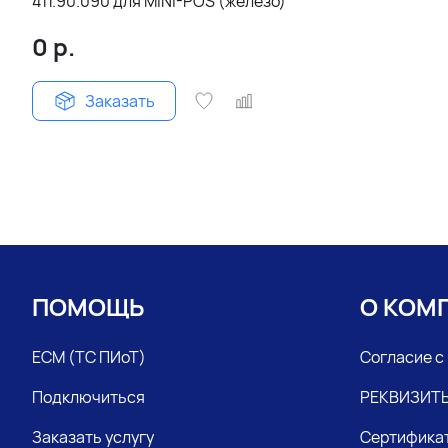
411.90.090 для MINI-POS (железо)
0
р.
Заказать
ПОМОЩЬ
О КОМ
ЕСМ (ТС ПИоТ)
Согласие с
Подключиться
РЕКВИЗИТ
Заказать услугу
Сертифика