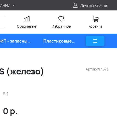
ПАНИИ
Личный кабинет
Сравнение
Избранное
Корзина
ЗИП - запасные
Пластиковые
части
карты
S (железо)
Артикул
4573
Б-7
0
р.