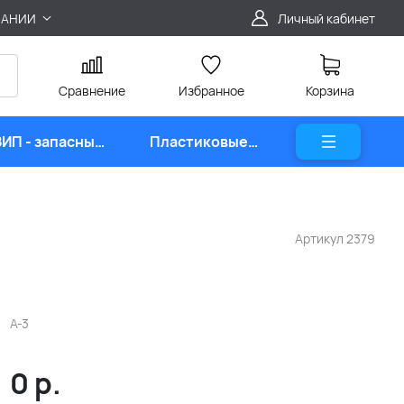
ПАНИИ
Личный кабинет
Сравнение
Избранное
Корзина
ЗИП - запасные
Пластиковые
части
карты
Артикул
2379
А-3
0
р.