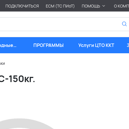
ПОДКЛЮЧИТЬСЯ
ЕСМ (ТС ПИоТ)
ПОМОЩЬ
О КОМ
одные
ПРОГРАММЫ
Услуги ЦТО ККТ
риалы
вки
C-150кг.