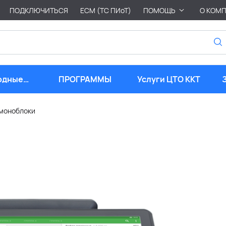
ПОДКЛЮЧИТЬСЯ
ЕСМ (ТС ПИоТ)
ПОМОЩЬ
О КОМ
одные
ПРОГРАММЫ
Услуги ЦТО ККТ
риалы
 моноблоки