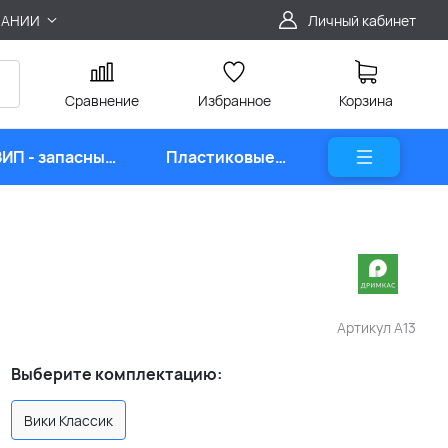
ПАНИИ
Личный кабинет
Сравнение
Избранное
Корзина
ЗИП - запасные
Пластиковые
части
карты
Артикул
A13
Выберите комплектацию:
Вики Классик