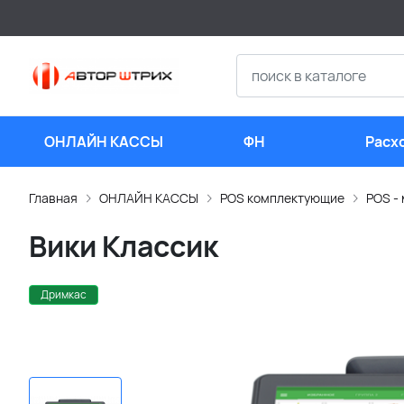
ОНЛАЙН КАССЫ
ФН
Расх
мате
Главная
ОНЛАЙН КАССЫ
POS комплектующие
POS -
Вики Классик
Дримкас