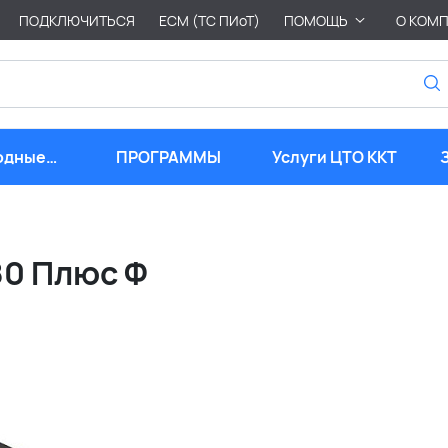
ПОДКЛЮЧИТЬСЯ
ЕСМ (ТС ПИоТ)
ПОМОЩЬ
О КОМ
одные
ПРОГРАММЫ
Услуги ЦТО ККТ
риалы
80 Плюс Ф