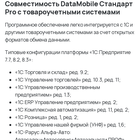
Совместимость DataMobile Стандарт
Pro с товароучетными системами
Программное обеспечение легко интегрируется с 1С и
другими товароучетными системами за счет открытых
форматов обмена данными.
Типовые конфигурации платформы «1С:Предприятие
7.7, 8.2, 8.3»:
«1С:Торговля и склад» ред. 9.2;
«1С:Управление торговлей» ред. 10.3, ред. 11;
«1С:Управление производственным
предприятием» ред. 1.3;
«1С:ERP Управление предприятием» ред. 2;
«1С:Комплексная автоматизация» ред. 1.1, ред. 2;
«1С:Розница» ред. 1, ред. 2;
«1С:Управление нашей фирмой (УНФ)» ред. 1,6;
«1С-Рарус:Альфа-Авто:
Автосалон+Автосервис+Автозапчасти ПРОФ»