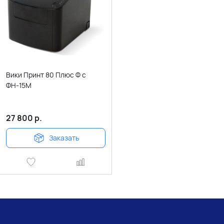
Вики Принт 80 Плюс Ф с
ФН-15М
27 800
р.
Заказать