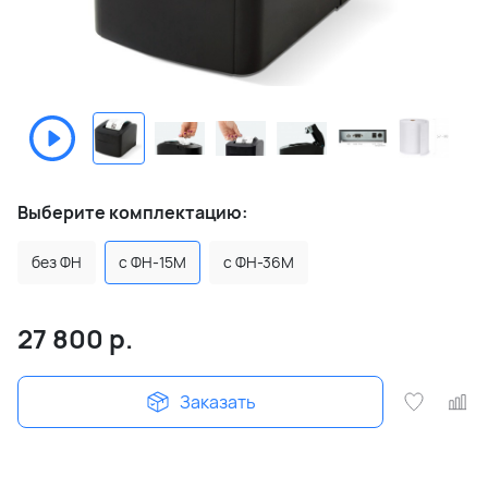
Выберите комплектацию:
без ФН
с ФН-15М
с ФН-36М
27 800
р.
Заказать